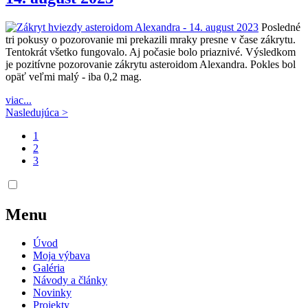
Posledné
tri pokusy o pozorovanie mi prekazili mraky presne v čase zákrytu.
Tentokrát všetko fungovalo. Aj počasie bolo priaznivé. Výsledkom
je pozitívne pozorovanie zákrytu asteroidom Alexandra. Pokles bol
opäť veľmi malý - iba 0,2 mag.
viac...
Nasledujúca >
1
2
3
Menu
Úvod
Moja výbava
Galéria
Návody a články
Novinky
Projekty