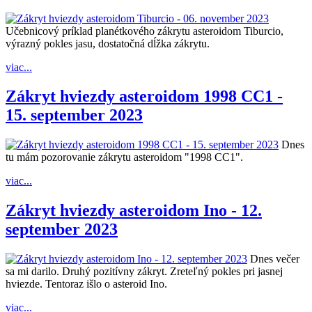
Učebnicový príklad planétkového zákrytu asteroidom Tiburcio,
výrazný pokles jasu, dostatočná dĺžka zákrytu.
viac...
Zákryt hviezdy asteroidom 1998 CC1 -
15. september 2023
Dnes
tu mám pozorovanie zákrytu asteroidom "1998 CC1".
viac...
Zákryt hviezdy asteroidom Ino - 12.
september 2023
Dnes večer
sa mi darilo. Druhý pozitívny zákryt. Zreteľný pokles pri jasnej
hviezde. Tentoraz išlo o asteroid Ino.
viac...