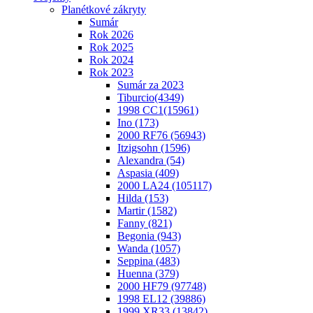
Planétkové zákryty
Sumár
Rok 2026
Rok 2025
Rok 2024
Rok 2023
Sumár za 2023
Tiburcio(4349)
1998 CC1(15961)
Ino (173)
2000 RF76 (56943)
Itzigsohn (1596)
Alexandra (54)
Aspasia (409)
2000 LA24 (105117)
Hilda (153)
Martir (1582)
Fanny (821)
Begonia (943)
Wanda (1057)
Seppina (483)
Huenna (379)
2000 HF79 (97748)
1998 EL12 (39886)
1999 XR33 (13842)