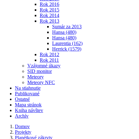
Rok 2016
Rok 2015
Rok 2014
Rok 2013
Sumár za 2013
Hansa (480)
Hansa (480)
Laurentia (162)
Herrick (1579)
Rok 2012
Rok 2011
Vzájomné úkazy
SID monitor
Meteory
Meteory NFC
Na stiahnutie
Publikované
Ostatné
Mapa stránok
Kniha návštev
Archív
Domov
Projekty
Planétkové zákryty