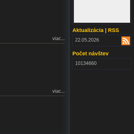
www.webdepozit.sk
Aktualizácia | RSS
viac...
RSS
22.05.2026
2.00
Počet návštev
10134660
viac...