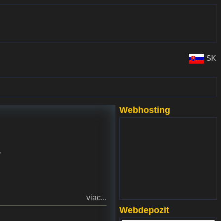
SK
Webhosting
www.websupport.sk
.
viac...
Webdepozit