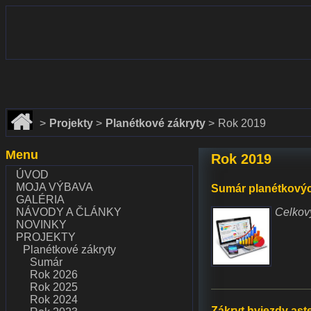
www.dalekohlady-puskohlady.sk
www.astronomy.sk
Domov
Projekty
Planétkové zákryty
Rok 2019
Menu
Rok 2019
ÚVOD
MOJA VÝBAVA
Sumár planétkových
GALÉRIA
NÁVODY A ČLÁNKY
Celkový
NOVINKY
PROJEKTY
Planétkové zákryty
Sumár
Rok 2026
Rok 2025
Rok 2024
Zákryt hviezdy aste