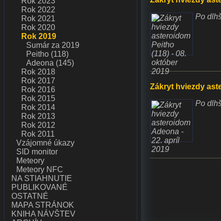
Rok 2023
Rok 2022
Po dlhš
Rok 2021
Rok 2020
Rok 2019
Sumár za 2019
Peitho (118)
Adeona (145)
Rok 2018
Rok 2017
Zákryt hviezdy ast
Rok 2016
Rok 2015
Po dlhš
Rok 2014
Rok 2013
Rok 2012
Rok 2011
Vzájomné úkazy
SID monitor
Meteory
Meteory NFC
NA STIAHNUTIE
PUBLIKOVANÉ
OSTATNÉ
MAPA STRÁNOK
KNIHA NÁVŠTEV