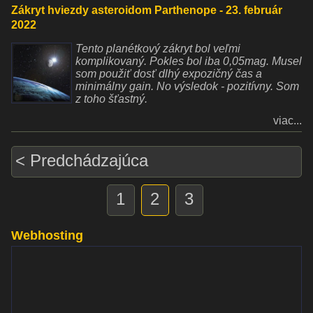
Zákryt hviezdy asteroidom Parthenope - 23. február
2022
Tento planétkový zákryt bol veľmi
komplikovaný. Pokles bol iba 0,05mag. Musel
som použiť dosť dlhý expozičný čas a
minimálny gain. No výsledok - pozitívny. Som
z toho šťastný.
viac...
< Predchádzajúca
1
2
3
Webhosting
www.websupport.sk