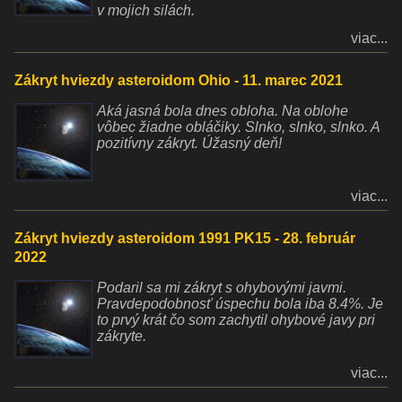
v mojich silách.
viac...
Zákryt hviezdy asteroidom Ohio - 11. marec 2021
Aká jasná bola dnes obloha. Na oblohe
vôbec žiadne obláčiky. Slnko, slnko, slnko. A
pozitívny zákryt. Úžasný deň!
viac...
Zákryt hviezdy asteroidom 1991 PK15 - 28. február
2022
Podaril sa mi zákryt s ohybovými javmi.
Pravdepodobnosť úspechu bola iba 8.4%. Je
to prvý krát čo som zachytil ohybové javy pri
zákryte.
viac...