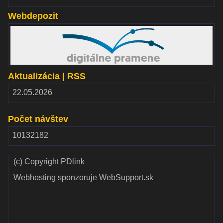
Webdepozit
www.webdepozit.sk
Aktualizácia | RSS
RSS
22.05.2026
2.00
Počet návštev
10132182
(c) Copyright PDlink
Webhosting sponzoruje WebSupport.sk
Validate
Validate CSS
HTML
Validate SEO
Validate RSS
feed