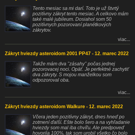
Tento mesiac sa mi darí. Toto je už štvrtý
pozitívny zákryt tento mesiac. A celkovo mám
také malé jubileum. Dosiahol som 50
pozitívnych pozorovaní planétkových
zákrytov.
viac...
Zákryt hviezdy asteroidom 2001 PP47 - 12. marec 2022
Takže mám dva "zásahy" počas jednej
pozorovacej noci. Opäť. Je perfektné zachytiť
dva zákryty. S mojou manželkou som
odpozoroval oba.
viac...
Zákryt hviezdy asteroidom Walkure - 12. marec 2022
Včera jeden pozitívny zákryt, dnes hneď po
zotmení ďalší. Ešte bolo šero a na vyhľadanie
hviezdy som mal iba chvíľu. Ale predpoveď
hovorila 100%, tak som urobil všetko čo bolo