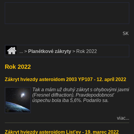
www.dalekohlady-puskohlady.sk
Menu
www.astronomy.sk
SK
Domov
Planétkové zákryty
Rok 2022
Rok 2022
Zákryt hviezdy asteroidom 2003 YP107 - 12. apríl 2022
Tak a mám už druhý zákryt s ohybovými javmi
(Fresnel diffraction). Pravdepodobnosť
úspechu bola iba 5,6%. Podarilo sa.
viac...
Zákryt hviezdy asteroidom List'ev - 19. marec 2022