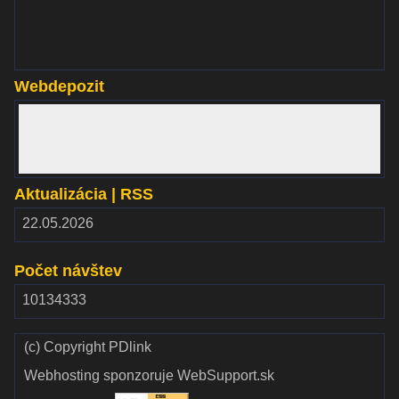
Webdepozit
www.webdepozit.sk
Aktualizácia | RSS
RSS
22.05.2026
2.00
Počet návštev
10134333
(c) Copyright PDlink
Webhosting sponzoruje WebSupport.sk
Validate
Validate CSS