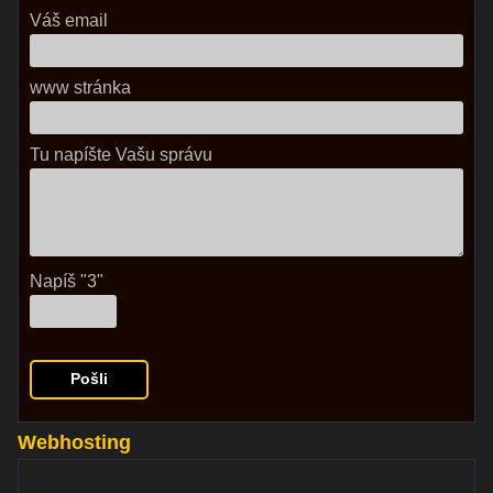
Váš email
www stránka
Tu napíšte Vašu správu
Napíš "3"
Webhosting
www.websupport.sk