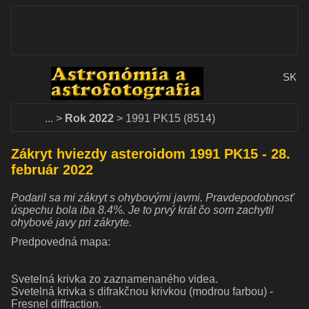
www.dalekohlady-puskohlady.sk
Menu
www.astronomy.sk
SK
Domov
Rok 2022
1991 PK15 (8514)
Zákryt hviezdy asteroidom 1991 PK15 - 28.
február 2022
Podaril sa mi zákryt s ohybovými javmi. Pravdepodobnosť
úspechu bola iba 8.4%. Je to prvý krát čo som zachytil
ohybové javy pri zákryte.
Predpovedná mapa:
Svetelná krivka zo zaznamenaného videa.
Svetelná krivka s difrakčnou krivkou (modrou farbou) -
Fresnel diffraction.