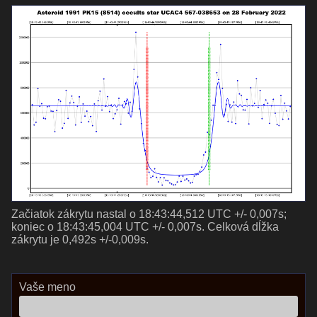
Začiatok zákrytu nastal o 18:43:44,512 UTC +/- 0,007s;
koniec o 18:43:45,004 UTC +/- 0,007s. Celková dĺžka
zákrytu je 0,492s +/-0,009s.
Vaše meno