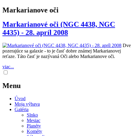
Markarianove oči
Markarianové oči (NGC 4438, NGC
4435) - 28. apríl 2008
Dve
pozerajúce sa galaxie - to je časť dobre známej Markarianovej
reťaze. Táto časť je nazývaná Oči alebo Markarianove oči.
viac...
Menu
Úvod
Moja výbava
Galéria
Slnko
Mesiac
Planéty
Kométy