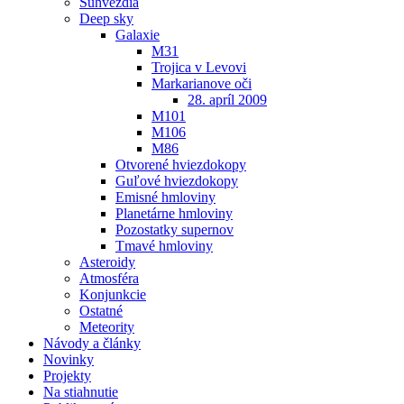
Súhvezdia
Deep sky
Galaxie
M31
Trojica v Levovi
Markarianove oči
28. apríl 2009
M101
M106
M86
Otvorené hviezdokopy
Guľové hviezdokopy
Emisné hmloviny
Planetárne hmloviny
Pozostatky supernov
Tmavé hmloviny
Asteroidy
Atmosféra
Konjunkcie
Ostatné
Meteority
Návody a články
Novinky
Projekty
Na stiahnutie