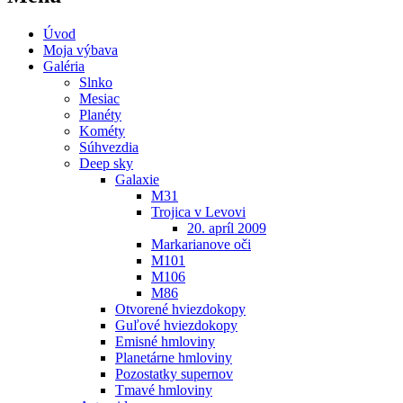
Úvod
Moja výbava
Galéria
Slnko
Mesiac
Planéty
Kométy
Súhvezdia
Deep sky
Galaxie
M31
Trojica v Levovi
20. apríl 2009
Markarianove oči
M101
M106
M86
Otvorené hviezdokopy
Guľové hviezdokopy
Emisné hmloviny
Planetárne hmloviny
Pozostatky supernov
Tmavé hmloviny