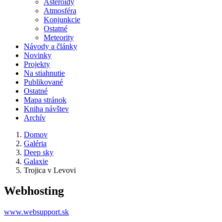
Asteroidy
Atmosféra
Konjunkcie
Ostatné
Meteority
Návody a články
Novinky
Projekty
Na stiahnutie
Publikované
Ostatné
Mapa stránok
Kniha návštev
Archív
Domov
Galéria
Deep sky
Galaxie
Trojica v Levovi
Webhosting
www.websupport.sk