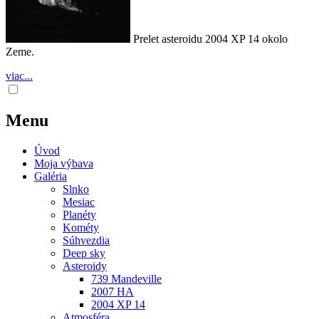
Prelet asteroidu 2004 XP 14 okolo
Zeme.
viac...
Menu
Úvod
Moja výbava
Galéria
Slnko
Mesiac
Planéty
Kométy
Súhvezdia
Deep sky
Asteroidy
739 Mandeville
2007 HA
2004 XP 14
Atmosféra