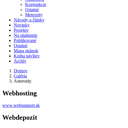
Konjunkcie
Ostatné
Meteority
Návody a články
Novinky
Projekty
Na stiahnutie
Publikované
Ostatné
Mapa stránok
Kniha návštev
Archív
Domov
Galéria
Asteroidy
Webhosting
www.websupport.sk
Webdepozit