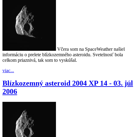
Včera som na SpaceWeather našiel
informáciu o prelete blízkozemného asteroidu. Svetelnosť bola
celkom priaznivá, tak som to vyskúšal.
viac...
Blízkozemný asteroid 2004 XP 14 - 03. júl
2006