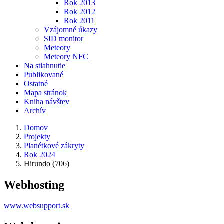
Rok 2013
Rok 2012
Rok 2011
Vzájomné úkazy
SID monitor
Meteory
Meteory NFC
Na stiahnutie
Publikované
Ostatné
Mapa stránok
Kniha návštev
Archív
Domov
Projekty
Planétkové zákryty
Rok 2024
Hirundo (706)
Webhosting
www.websupport.sk