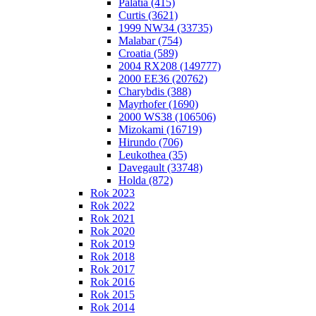
Palatia (415)
Curtis (3621)
1999 NW34 (33735)
Malabar (754)
Croatia (589)
2004 RX208 (149777)
2000 EE36 (20762)
Charybdis (388)
Mayrhofer (1690)
2000 WS38 (106506)
Mizokami (16719)
Hirundo (706)
Leukothea (35)
Davegault (33748)
Holda (872)
Rok 2023
Rok 2022
Rok 2021
Rok 2020
Rok 2019
Rok 2018
Rok 2017
Rok 2016
Rok 2015
Rok 2014