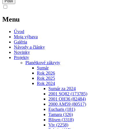
Menu
Úvod
Moja výbava
Galéria
Návody a články
Novinky
Projekty
Planétkové zákryty
Sumár
Rok 2026
Rok 2025
Rok 2024
Sumár za 2024
2001 SQ82 (173785)
2001 OH36 (82484)
2000 AM59 (80517)
Eucharis (181)
Tamara (326)
Blixen (3318)
Viv (2258)