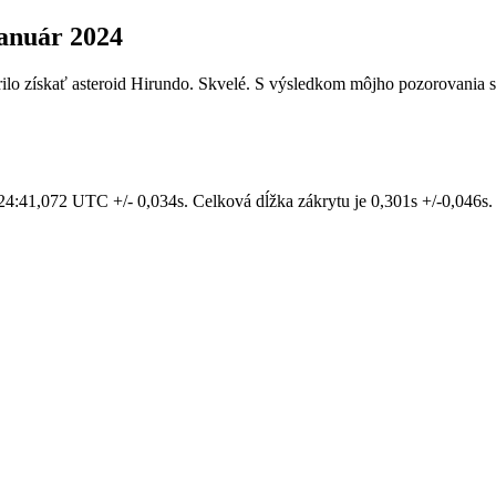
január 2024
darilo získať asteroid Hirundo. Skvelé. S výsledkom môjho pozorovania
24:41,072 UTC +/- 0,034s. Celková dĺžka zákrytu je 0,301s +/-0,046s.