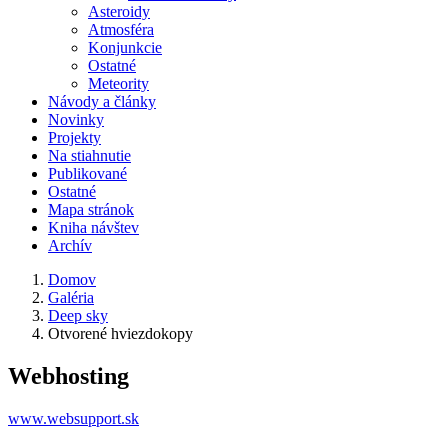
Asteroidy
Atmosféra
Konjunkcie
Ostatné
Meteority
Návody a články
Novinky
Projekty
Na stiahnutie
Publikované
Ostatné
Mapa stránok
Kniha návštev
Archív
Domov
Galéria
Deep sky
Otvorené hviezdokopy
Webhosting
www.websupport.sk