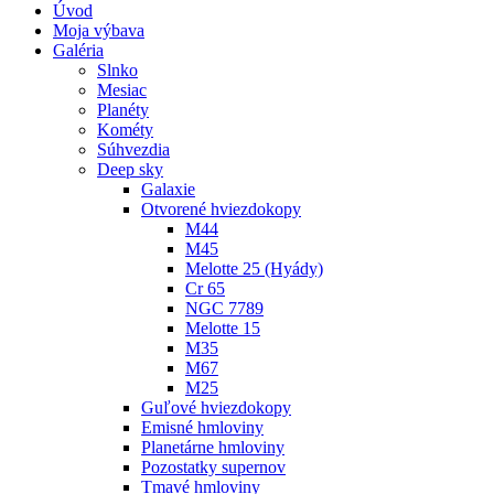
Úvod
Moja výbava
Galéria
Slnko
Mesiac
Planéty
Kométy
Súhvezdia
Deep sky
Galaxie
Otvorené hviezdokopy
M44
M45
Melotte 25 (Hyády)
Cr 65
NGC 7789
Melotte 15
M35
M67
M25
Guľové hviezdokopy
Emisné hmloviny
Planetárne hmloviny
Pozostatky supernov
Tmavé hmloviny