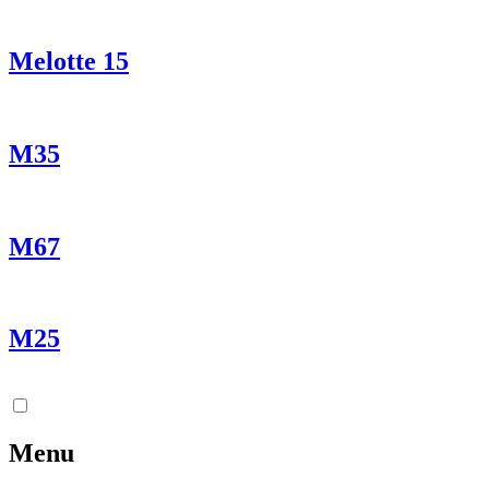
Melotte 15
M35
M67
M25
Menu