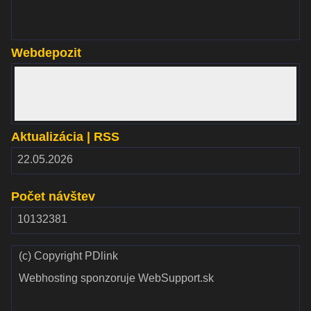
Webdepozit
www.webdepozit.sk
Aktualizácia | RSS
RSS
22.05.2026
2.00
Počet návštev
10132381
(c) Copyright PDlink
Webhosting sponzoruje WebSupport.sk
Validate
Validate CSS
HTML