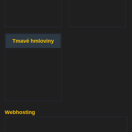
Tmavé hmloviny
Webhosting
www.websupport.sk