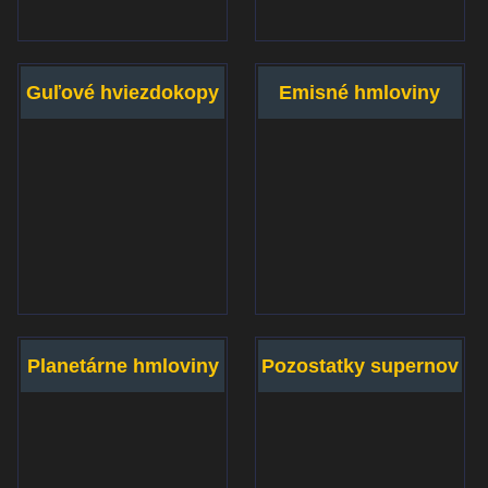
Guľové hviezdokopy
Emisné hmloviny
Planetárne hmloviny
Pozostatky supernov