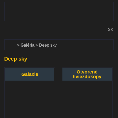
www.dalekohlady-puskohlady.sk
Menu
www.astronomy.sk
SK
Domov
Galéria
Deep sky
Deep sky
Otvorené
Galaxie
hviezdokopy