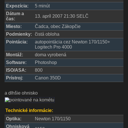
Expozícia:
5 minút
Dátum a
13. apríl 2007 21:30 SELČ
čas:
Miesto:
Čadca, obec Zákopčie
Podmienky:
čistá obloha
Pointácia:
autopointácia cez Newton 170/1150+
Logitech Pro 4000
Montáž:
doma vyrobená
Software:
Photoshop
ISO/ASA:
800
Prístroj:
Canon 350D
a dlhšie ohnisko
Technické informácie:
Optika:
Newton 170/1150
Ohnisková