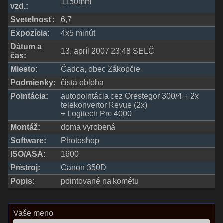
1150mm
vzd.:
Svetelnosť:
6,7
Expozícia:
4x5 minút
Dátum a
13. apríl 2007 23:48 SELČ
čas:
Miesto:
Čadca, obec Zákopčie
Podmienky:
čistá obloha
Pointácia:
autopointácia cez Orestegor 300/4 + 2x
telekonvertor Revue (2x)
+ Logitech Pro 4000
Montáž:
doma vyrobená
Software:
Photoshop
ISO/ASA:
1600
Prístroj:
Canon 350D
Popis:
pointované na kométu
Vaše meno