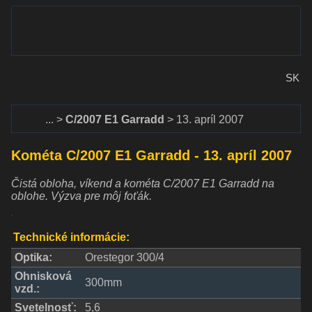
www.dalekohlady-puskohlady.sk
Menu
www.astronomy.sk
SK
Domov
C/2007 E1 Garradd
13. apríl 2007
Kométa C/2007 E1 Garradd - 13. apríl 2007
Čistá obloha, víkend a kométa C/2007 E1 Garradd na
oblohe. Výzva pre môj foťák.
Technické informácie:
Optika:
Orestegor 300/4
Ohnisková
300mm
vzd.:
Svetelnosť:
5,6