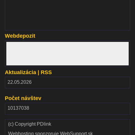
www.websupport.sk
Webdepozit
www.webdepozit.sk
Aktualizácia | RSS
RSS
22.05.2026
2.00
Počet návštev
10137038
(c) Copyright PDlink
Webhosting sponzoruje WebSupport.sk