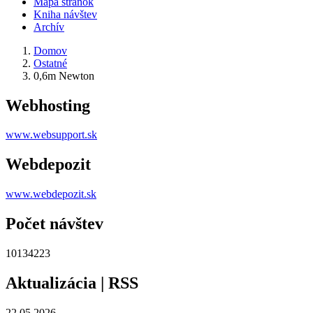
Mapa stránok
Kniha návštev
Archív
Domov
Ostatné
0,6m Newton
Webhosting
www.websupport.sk
Webdepozit
www.webdepozit.sk
Počet návštev
10134223
Aktualizácia | RSS
22.05.2026