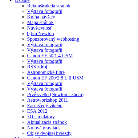
Ostatné
Rekonštrukcia stránok
Výstava fotografií
Kniha návštev
Mapa stránok
Navštevnosť
0,6m Newton
Sponzorovaný webhosting
Výstava fotografií
Výstava fotografií
Canon EF 50/1,4 USM
Výstava fotografií
RSS zdroj
Astronomické filtre
Canon EF 200/2,8 L II USM
Výstava fotografií
Výstava fotografií
Prvé svetlo (Newton - 36cm)
Astroworkshop 2011
Zasnežený víkend
ESA 2012
3D simulátory
Aktualizácia stránok
Nulová gravitácia
Objav dvojitej hviezdy