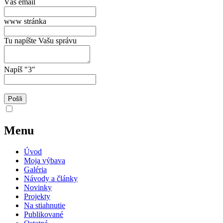
Váš email
www stránka
Tu napíšte Vašu správu
Napíš "3"
Menu
Úvod
Moja výbava
Galéria
Návody a články
Novinky
Projekty
Na stiahnutie
Publikované