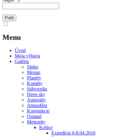
Menu
Úvod
Moja výbava
Galéria
Slnko
Mesiac
Planéty
Kométy
Súhvezdia
Deep sky
Asteroidy
Atmosféra
Konjunkcie
Ostatné
Meteority
Košice
Expedícia 6-8.04.2010