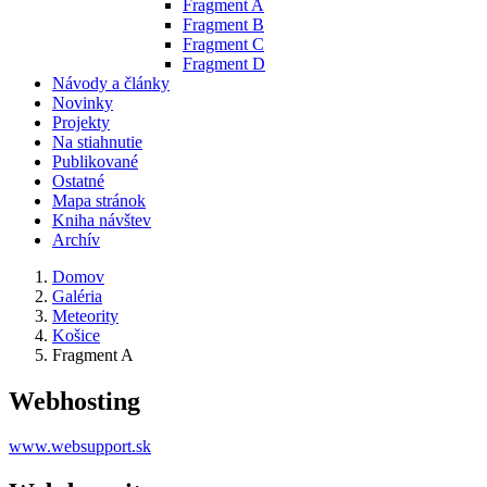
Fragment A
Fragment B
Fragment C
Fragment D
Návody a články
Novinky
Projekty
Na stiahnutie
Publikované
Ostatné
Mapa stránok
Kniha návštev
Archív
Domov
Galéria
Meteority
Košice
Fragment A
Webhosting
www.websupport.sk